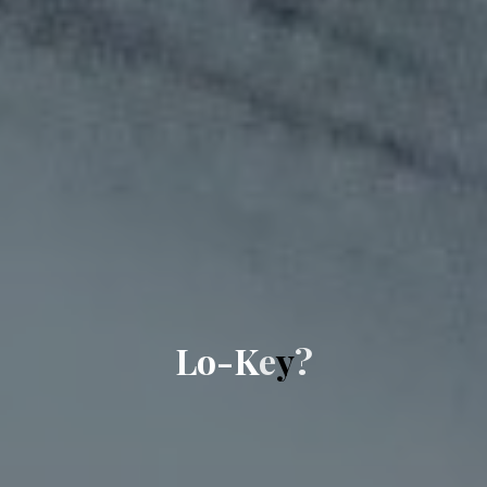
L
o
-
K
e
y
?