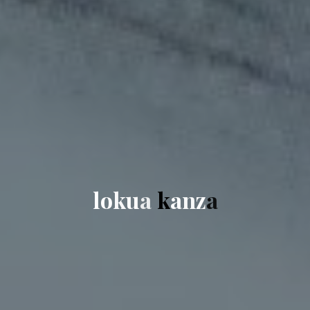
l
o
k
u
a
k
a
n
z
a