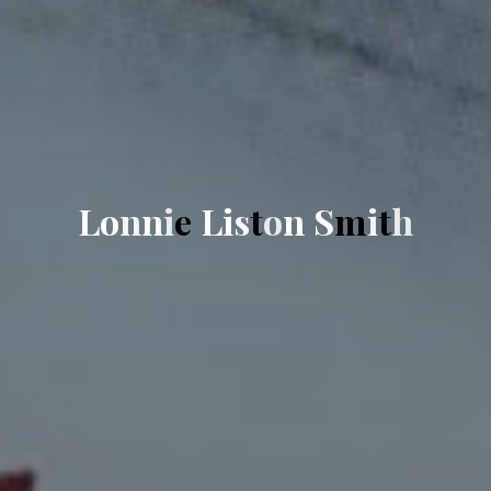
L
o
n
n
i
e
L
i
s
t
o
n
S
m
i
t
h