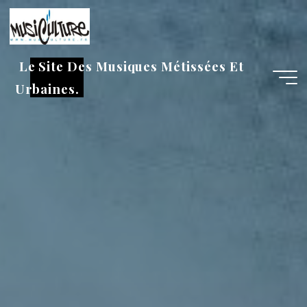
Aller
au
contenu
Le Site Des Musiques Métissées Et
Urbaines.