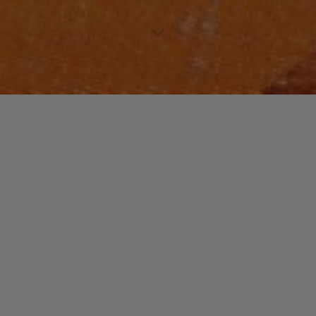
Non classé
Laisser un commentaire
129 H
christophe
7 février 2016
Voilà maintenant longtemps que le « slam » a de
nombreux adeptes et dans le monde entier. On se
demande souvent quelle est la différence entre slam …
"129
Read more
H"