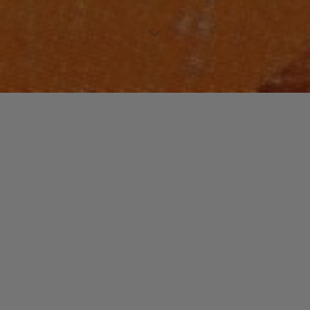
WORLD
Laisser un commentaire
La Chaleur de « BKO Quintet »
christophe
12 décembre 2014
Il y a peu de sociétés dans le monde où le rôle de la
musique et des danses est aussi important qu’au Mali.
C’est au …
"La
Read more
Chaleur
de