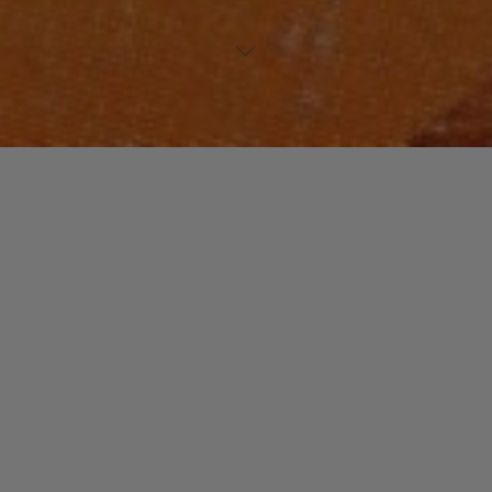
NOUVEAUX TALENTS
Laisser un commentaire
Marie So
christophe
17 décembre 2014
Originaire du sud ouest de la France, Marie So est
une enfant de la balle ; son père, Jean-Claude Gil,
animateur de radio (Sud Radio, …
"Marie
Read more
So"