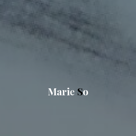
M
a
r
i
e
S
o