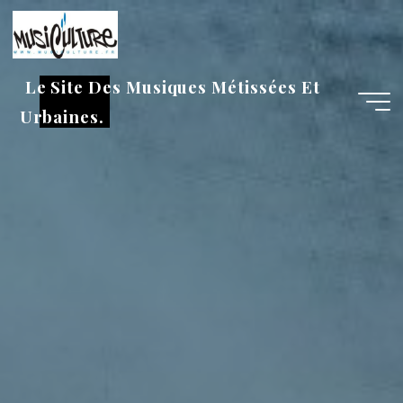
Aller
au
contenu
Le Site Des Musiques Métissées Et
Urbaines.