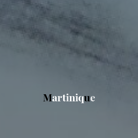
M
a
r
t
i
n
i
q
u
e