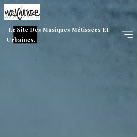
Aller
au
contenu
Le Site Des Musiques Métissées Et
Urbaines.