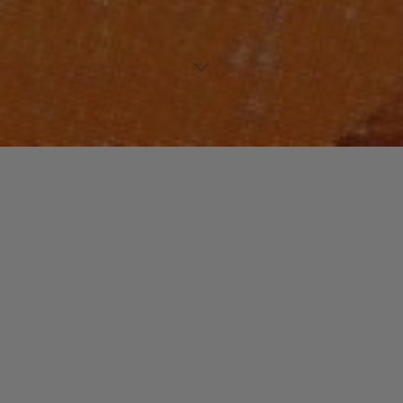
NOUVEAUTES MUSIQUE
NOUVEAUX TALENTS
Laisser un commentaire
Black Kalagan : Brillant
comme le « Diamant ».
christophe
13 avril 2014
Sobre, elegant, jazzy, Black Kalagan nous offre un
album de très bonne facture.