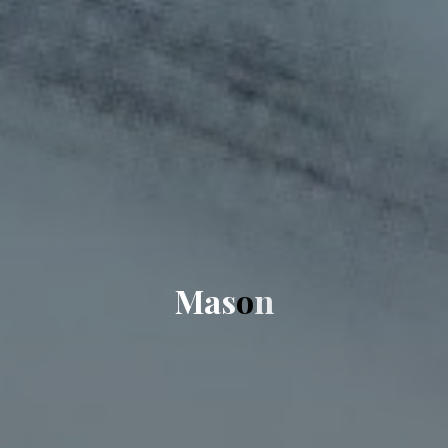
M
a
s
o
n