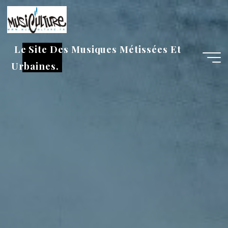
Aller
au
contenu
Le Site Des Musiques Métissées Et
Urbaines.