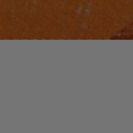
FUNK / SOUL / R&B
Laisser un commentaire
Kae WILLIAMS
christophe
3 février 2016
Chanteur, compositeur et producteur, Kae Williams a
marqué la musique funk des années 80 avec un son
qui n’appartenait qu’à lui. A l’occasion de ses …
"Kae
Read more
WILLIAMS"