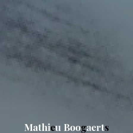
M
a
t
h
i
e
u
B
o
o
g
a
e
r
t
s