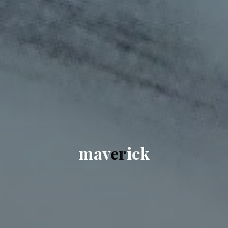
m
a
v
e
r
i
c
k