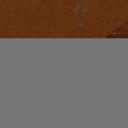
FUNK / SOUL / R&B
2 commentaires
Funky Me’shell.
christophe
17 juin 2014
Bassiste, chanteuse, compositrice, Meshell
Ndegeocello s’est construit une solide discographie
hors norme et sans barrières musicales.
"Funky
Read more
Me’shell."