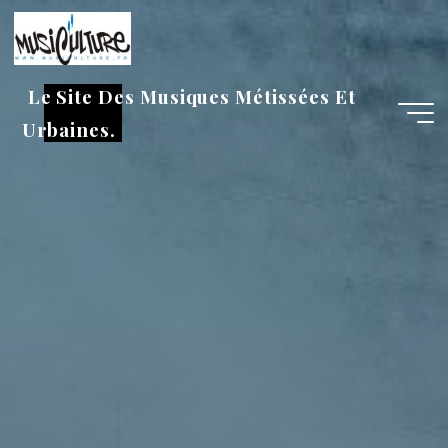
Aller
au
contenu
Le Site Des Musiques Métissées Et
Urbaines.