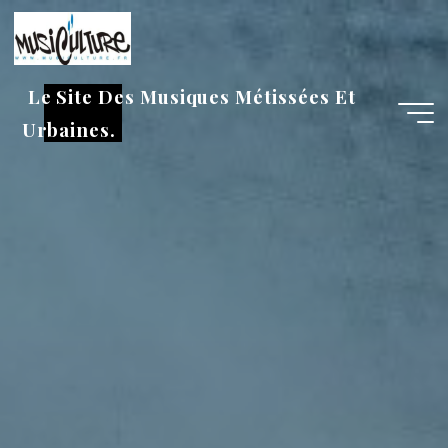
Aller
au
contenu
Le Site Des Musiques Métissées Et
Urbaines.