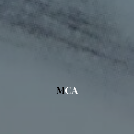
M
C
A