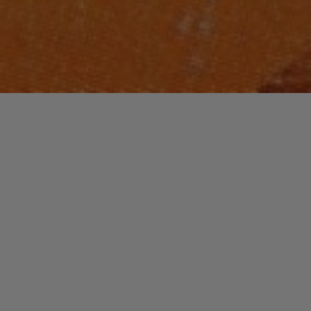
HIP-HOP
Un commentaire
Beastie Boys
christophe
22 janvier 2015
Quand les Beastie Boys sortent leur premier album
en 1986, ils provoquent rires, moqueries et colère.
Rires parce que des petits blancs qui font du …
"Beastie
Read more
Boys"