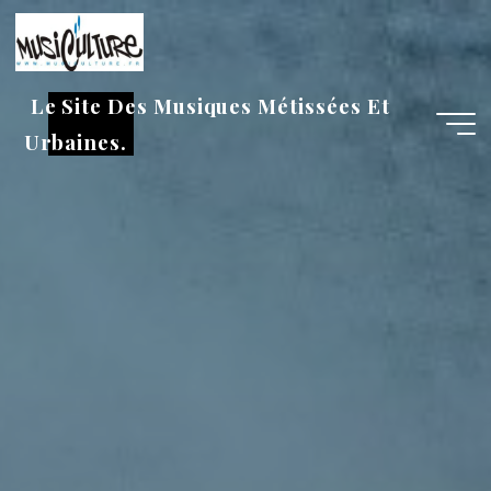
Aller
au
contenu
Le Site Des Musiques Métissées Et
Urbaines.