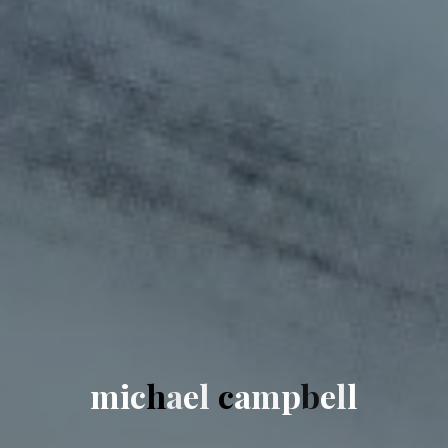
m
i
c
h
a
e
l
c
a
m
p
b
e
l
l