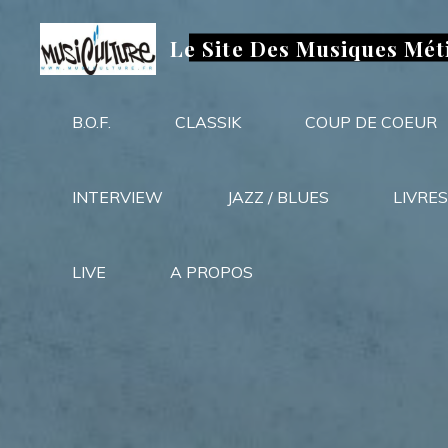
Aller
au
Le Site Des Musiques Mét
contenu
B.O.F.
CLASSIK
COUP DE COEUR
INTERVIEW
JAZZ / BLUES
LIVRES
LIVE
A PROPOS