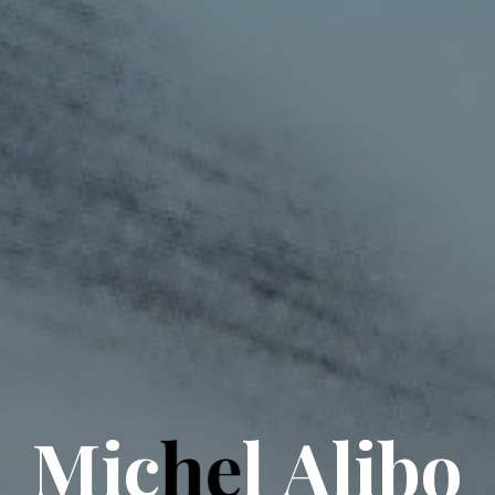
M
i
c
h
e
l
A
l
i
b
o