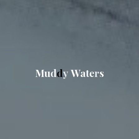
M
u
d
d
y
W
a
t
e
r
s