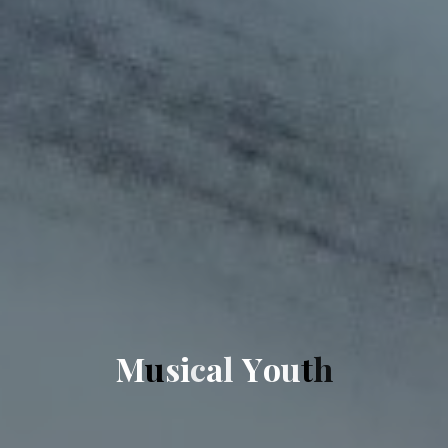
M
u
s
i
c
a
l
Y
o
u
t
h