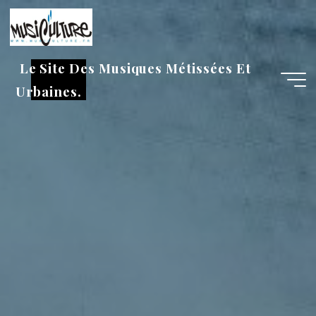
Aller
au
contenu
Le Site Des Musiques Métissées Et
Urbaines.