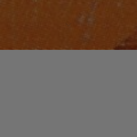
FUNK / SOUL / R&B
Un commentaire
Curtis Mayfield : Le
précurseur.
christophe
18 mai 2014
Avec le groupe « Impressions » puis en solo, Curtis
Mayfield a été un très grand chanteur de soul et un
compositeur génial.