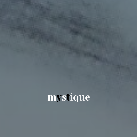
m
y
s
t
i
q
u
e