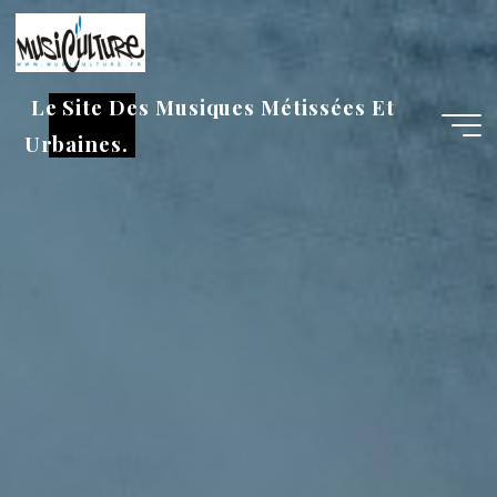
Aller
au
contenu
Le Site Des Musiques Métissées Et
Urbaines.