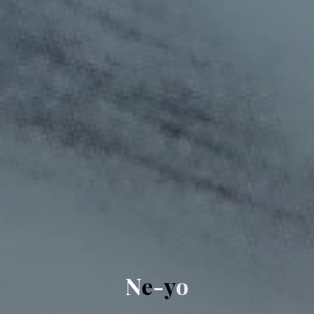
N
e
-
y
o