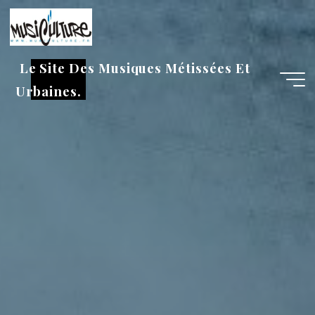
Aller
au
contenu
Le Site Des Musiques Métissées Et
Urbaines.