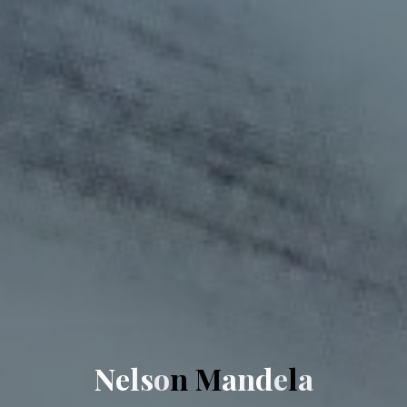
N
e
l
s
o
n
M
a
n
d
e
l
a