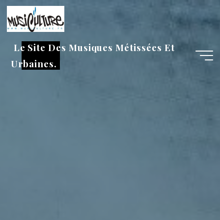
Aller
au
contenu
Le Site Des Musiques Métissées Et
Urbaines.