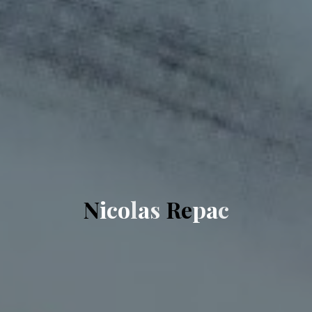
N
i
c
o
l
a
s
R
e
p
a
c