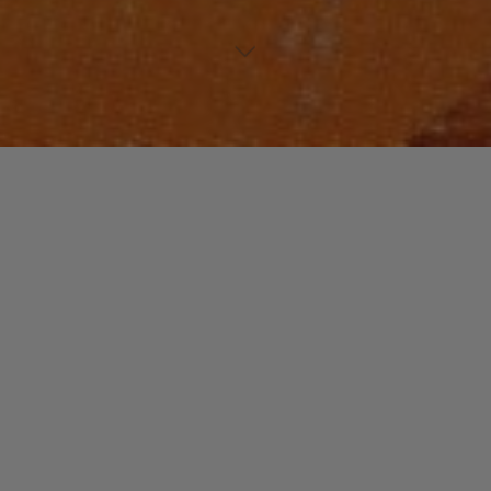
NOUVEAUTES MUSIQUE
Laisser un commentaire
Abou DIARRA
christophe
15 octobre 2016
Un peu comme si Wasis Diop et Ismael Lo s’étaient
donné rendez-vous chez Abou Diarra…Sortie : 10
novembre 2016
"Abou
Read more
DIARRA"