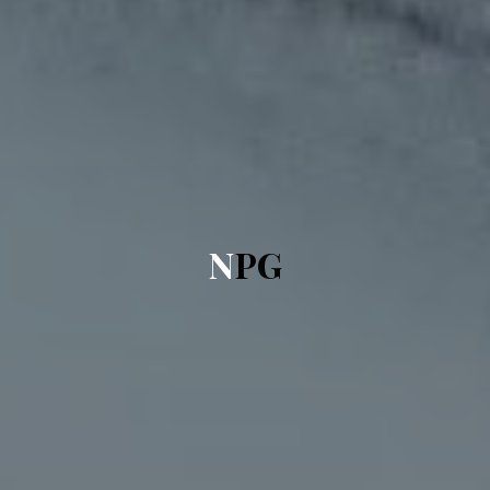
N
P
G