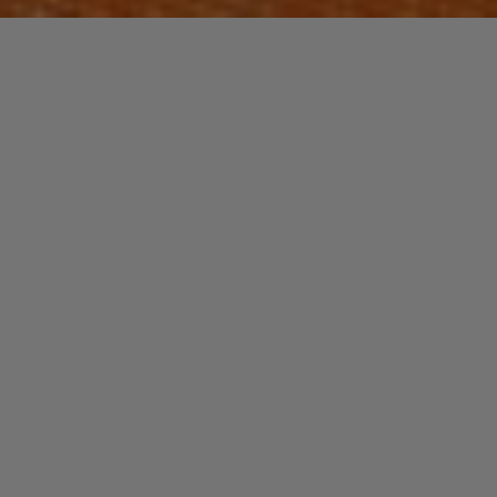
2 commentaires
FUNK / SOUL / R&B
2016-2026 : 10 ans sans PRINCE
christophe
13 avril 2026
Il était né le 7 juin 1958. Je suis né le 7 juin 1968.
D’emblée, ça rapproche. Mais ce n’est pas ce qui a
compté …