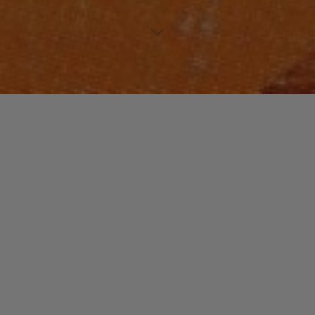
FUNK / SOUL / R&B
Laisser un commentaire
DEF JAM / OBR
christophe
26 novembre 2015
Au milieu des années 1980, Russel Simmons, co-
fondateur du label « Def Jam », met en place une
structure pour la soul en signant quatre artistes …
"DEF
Read more
JAM
/