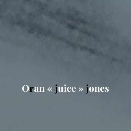
O
r
a
n
«
j
u
i
c
e
»
j
o
n
e
s