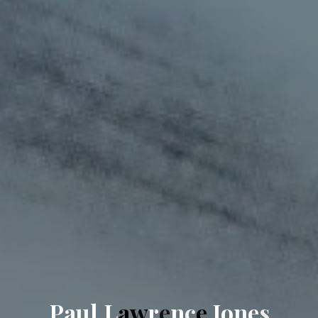
P
a
u
l
L
a
w
r
e
n
c
e
J
o
n
e
s