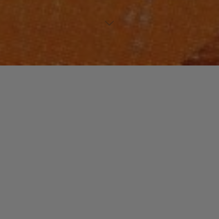
JAZZ / BLUES
Laisser un commentaire
Bobby Lyle
christophe
8 mars 2016
Bobby Lyle se fait connaître en 1976, à Los Angeles,
grâce à ses apparitions aux côtés de Sly & The
Family Stone et Wayne Henderson. …
"Bobby
Read more
Lyle"