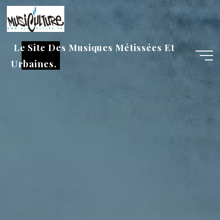
Aller
au
contenu
Le Site Des Musiques Métissées Et
Urbaines.