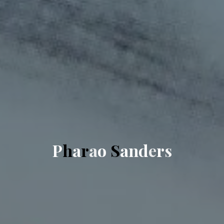
P
h
a
r
a
o
S
a
n
d
e
r
s