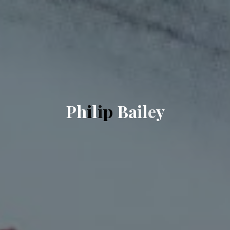
P
h
i
l
i
p
B
a
i
l
e
y