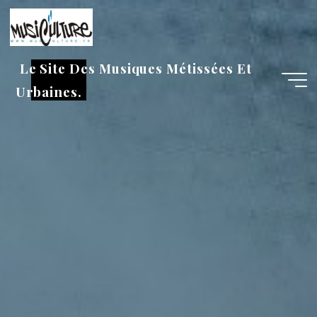
Aller
au
contenu
Le Site Des Musiques Métissées Et
Urbaines.