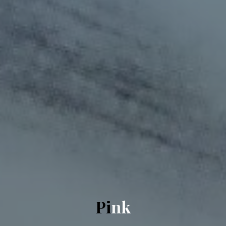
P
i
n
k