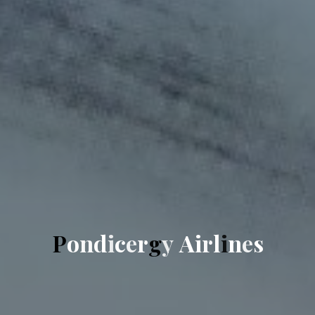
P
o
n
d
i
c
e
r
g
y
A
i
r
l
i
n
e
s