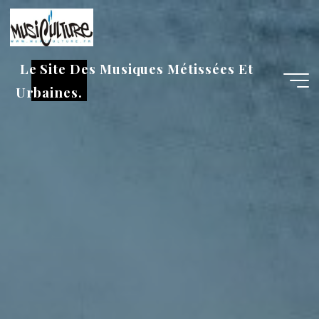
Aller
au
contenu
Le Site Des Musiques Métissées Et
Urbaines.