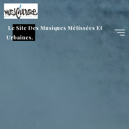
Aller
au
contenu
Le Site Des Musiques Métissées Et
Urbaines.