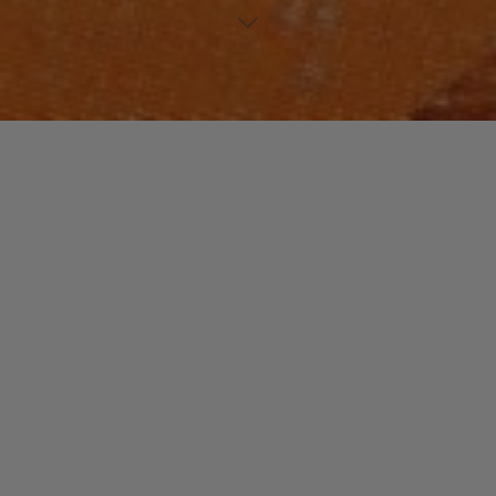
FUNK / SOUL / R&B
Laisser un commentaire
SOULs
christophe
30 novembre 2015
La « soul music » a de nombreuses ramifications. Un
lexique pour en comprendre un peu mieux certaines…
"SOULs"
Read more