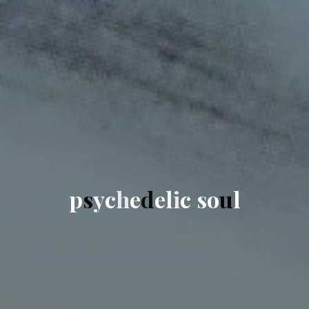
p
s
y
c
h
e
d
e
l
i
c
s
o
u
l