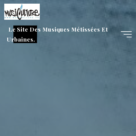
Aller
au
contenu
Le Site Des Musiques Métissées Et
Urbaines.