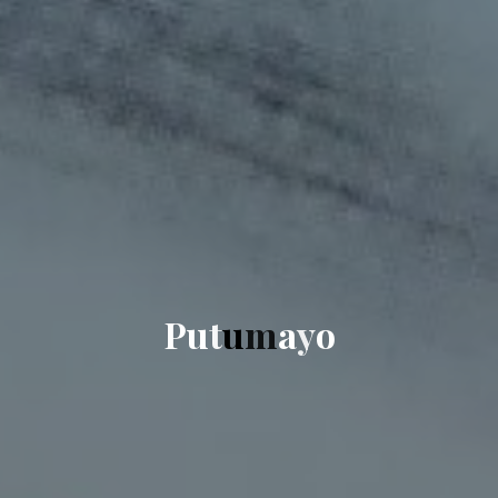
P
u
t
u
m
a
y
o