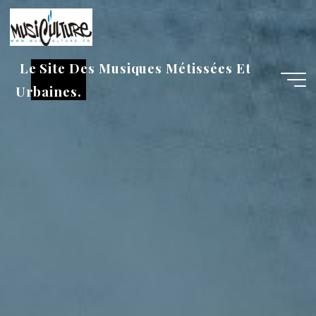
Aller
au
contenu
Le Site Des Musiques Métissées Et
Urbaines.