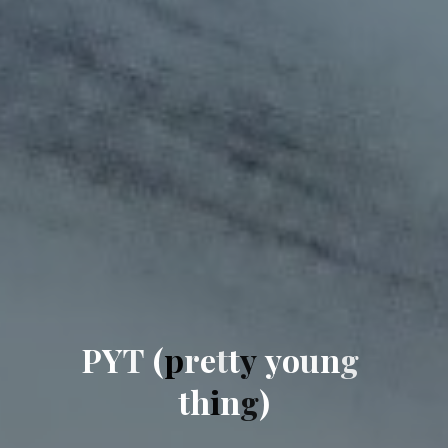
P
Y
T
(
p
r
e
t
t
y
y
o
u
n
g
t
h
i
n
g
)