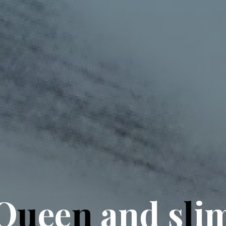
Q
u
e
e
n
a
n
d
s
l
i