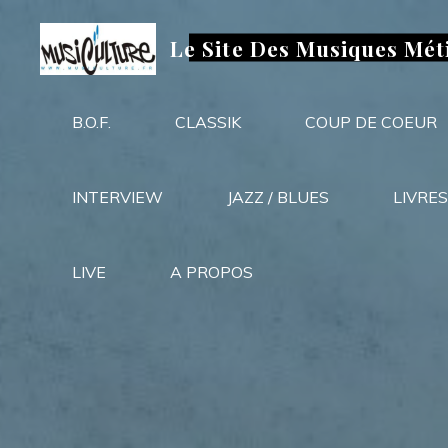
Aller
au
Le Site Des Musiques Mét
contenu
B.O.F.
CLASSIK
COUP DE COEUR
INTERVIEW
JAZZ / BLUES
LIVRES
LIVE
A PROPOS