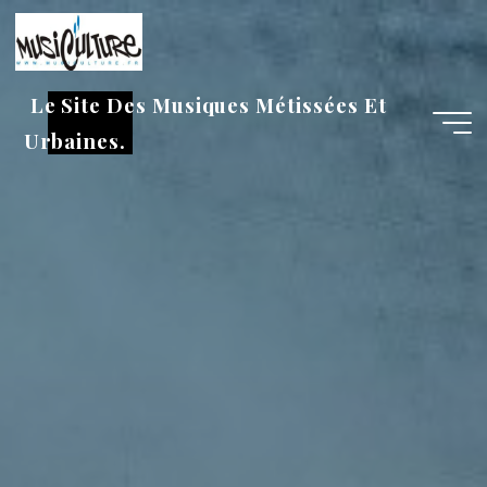
Aller
au
contenu
Le Site Des Musiques Métissées Et
Urbaines.