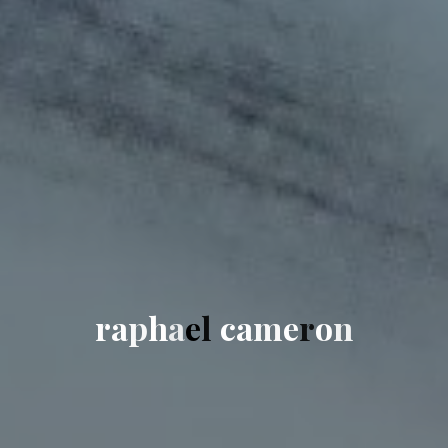
r
a
p
h
a
e
l
c
a
m
e
r
o
n