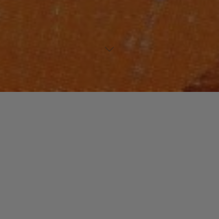
FUNK / SOUL / R&B
Laisser un commentaire
Randy Muller : Âme de New-
York.
christophe
15 août 2014
Prodige des claviers, arrangeur, compositeur et
producteur, Randy Muller était un leader de la scène
funk / disco des années 70 et 80 essentiellement avec