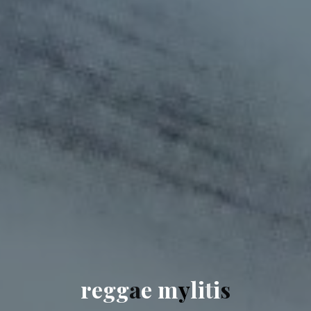
r
e
g
g
a
e
m
y
l
i
t
i
s