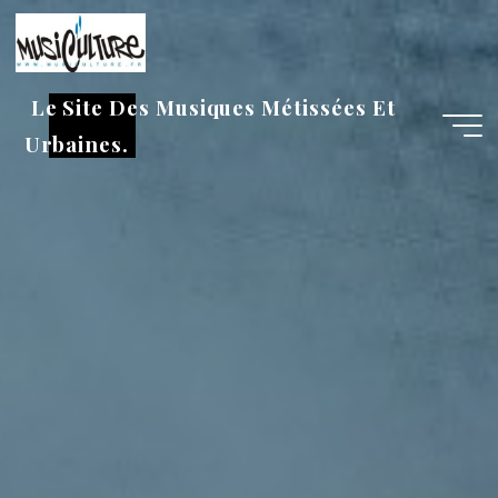
Aller
au
contenu
Le Site Des Musiques Métissées Et
Urbaines.