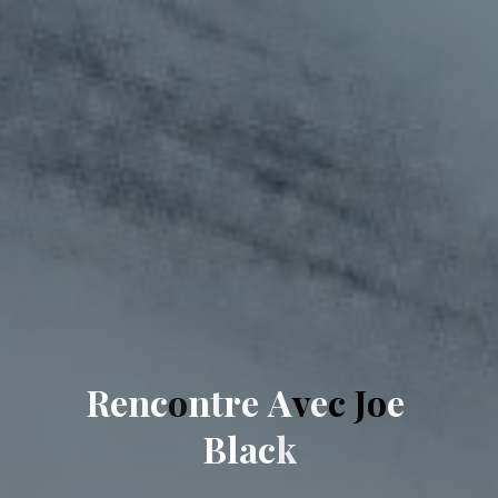
R
e
n
c
o
n
t
r
e
A
v
e
c
J
o
e
B
l
a
c
k