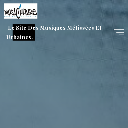
Aller
au
contenu
Le Site Des Musiques Métissées Et
Urbaines.