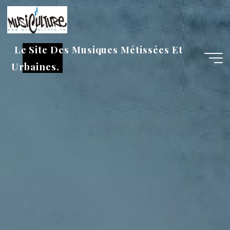
Aller
au
contenu
Le Site Des Musiques Métissées Et
Urbaines.