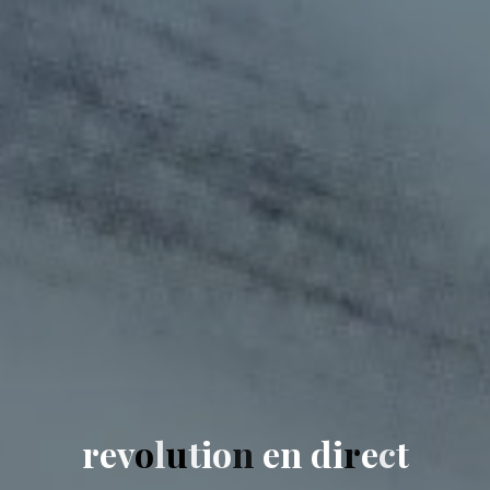
r
e
v
o
l
u
t
i
o
n
e
n
d
i
r
e
c
t