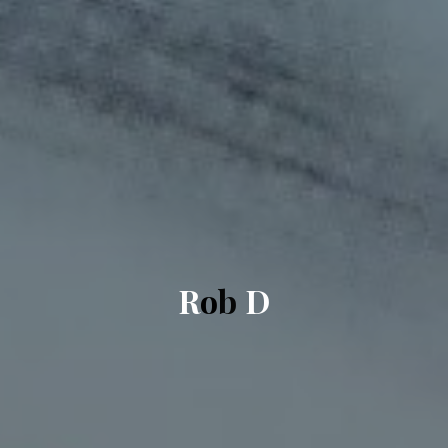
R
o
b
D