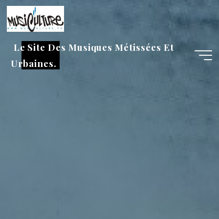
Aller
au
contenu
Le Site Des Musiques Métissées Et
Urbaines.