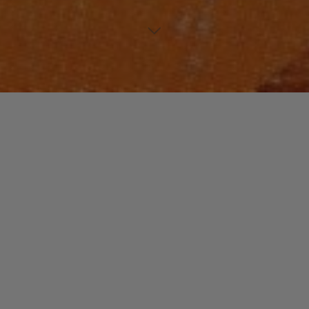
ELECTRONIC WORLD
HIP-HOP
Un commentaire
Mo’Wax
christophe
9 février 2015
Crée au début des années 90, le label « Mo’Wax » a
été un extraordinaire lieu de rencontres, un puissant
vivier d’artistes.
"Mo’Wax"
Read more