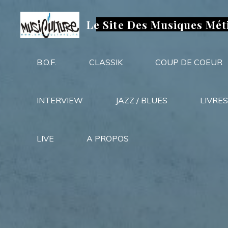
Aller
au
Le Site Des Musiques Mét
contenu
B.O.F.
CLASSIK
COUP DE COEUR
INTERVIEW
JAZZ / BLUES
LIVRES
LIVE
A PROPOS