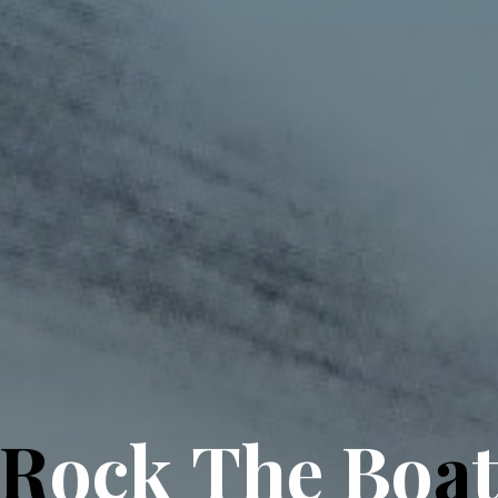
R
o
c
k
T
h
e
B
o
a