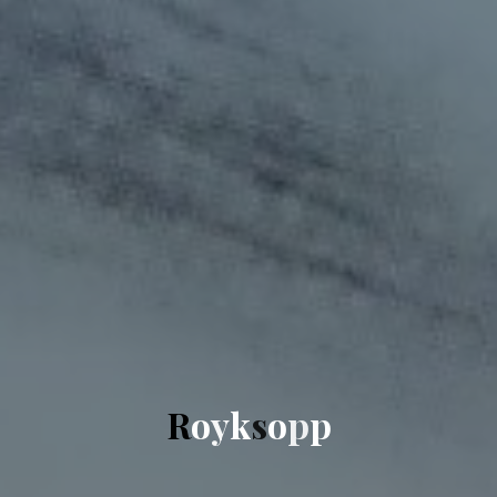
R
o
y
k
s
o
p
p