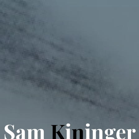
S
a
m
K
i
n
i
n
g
e
r