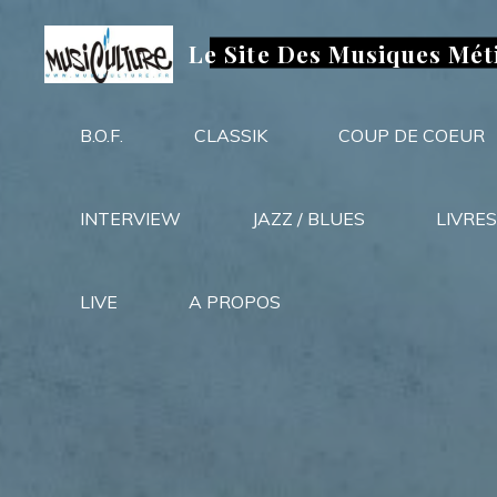
Aller
au
Le Site Des Musiques Mét
contenu
B.O.F.
CLASSIK
COUP DE COEUR
INTERVIEW
JAZZ / BLUES
LIVRES
LIVE
A PROPOS