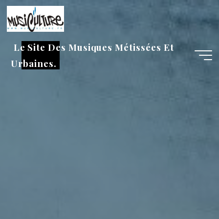
Aller
au
contenu
Le Site Des Musiques Métissées Et
Urbaines.