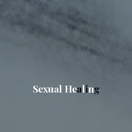
S
e
x
u
a
l
H
e
a
l
i
n
g