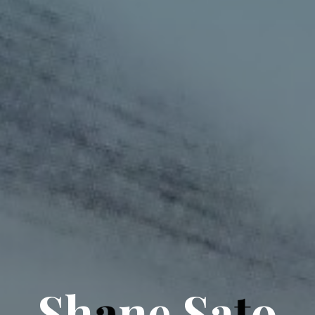
S
h
a
n
e
S
a
t
o