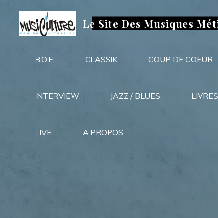
Aller
au
Le Site Des Musiques Mét
contenu
B.O.F.
CLASSIK
COUP DE COEUR
INTERVIEW
JAZZ / BLUES
LIVRES
LIVE
A PROPOS