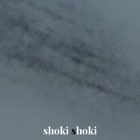
s
h
o
k
i
s
h
o
k
i