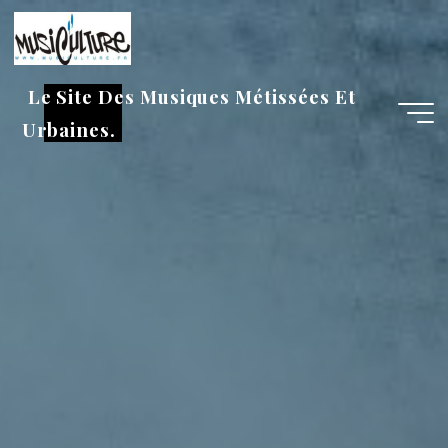
Aller
au
contenu
Le Site Des Musiques Métissées Et
Urbaines.