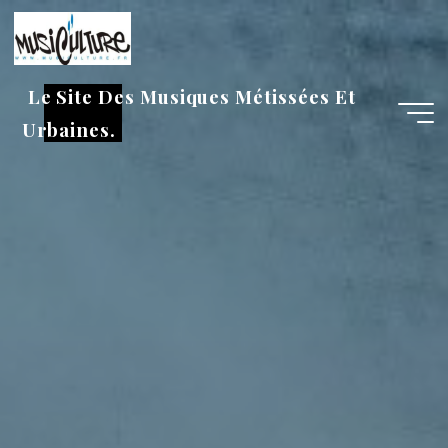
Aller
au
contenu
Le Site Des Musiques Métissées Et
Urbaines.