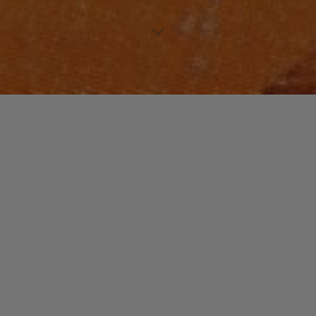
ELECTRONIC WORLD
Laisser un commentaire
Sublime « Zero 7 »
christophe
7 janvier 2014
Zero 7, un son chaud et mélodique à la limite du
romantique. En l’espace de trois albums, ils ont
marqué la scène electronique des années …
"Sublime
Read more
« Zero
7 »"