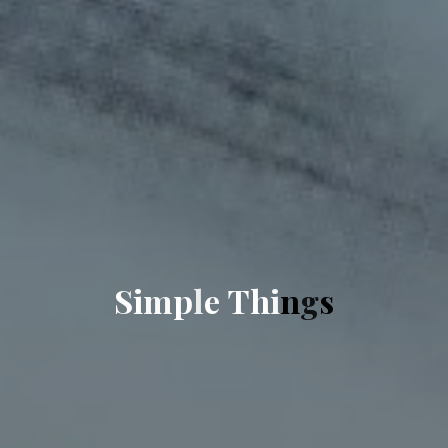
S
i
m
p
l
e
T
h
i
n
g
s