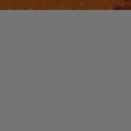
Non classé
Laisser un commentaire
129 H
christophe
7 février 2016
Voilà maintenant longtemps que le « slam » a de
nombreux adeptes et dans le monde entier. On se
demande souvent quelle est la différence entre slam …
"129
Read more
H"
NOUVEAUTES MUSIQUE
NOUVEAUX TALENTS
Laisser un commentaire