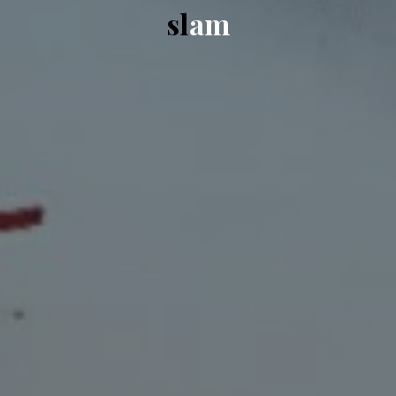
s
l
a
m