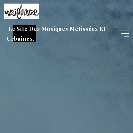
Aller
au
contenu
Le Site Des Musiques Métissées Et
Urbaines.