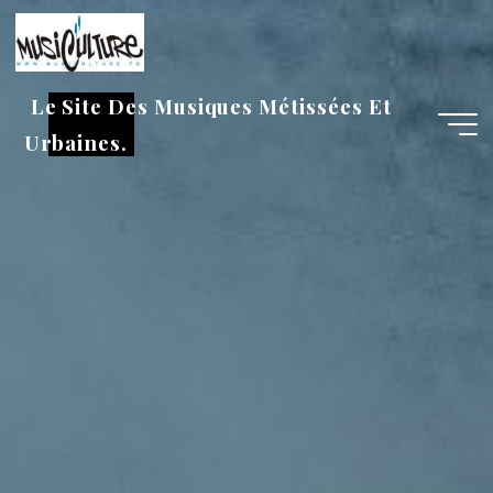
Aller
au
contenu
Le Site Des Musiques Métissées Et
Urbaines.