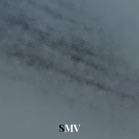
S
M
V