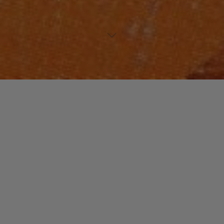
NOUVEAUTES MUSIQUE
NOUVEAUX TALENTS
Laisser un commentaire
So Groovy
christophe
20 mars 2016
« So Groovy » : Avec un tel nom, pas de place pour
l’erreur. Il n y en a pas ! Comme son nom l’indique,
cette formation est …
"So