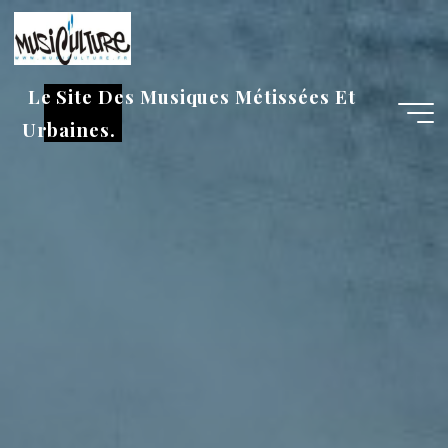
Aller
au
contenu
Le Site Des Musiques Métissées Et
Urbaines.