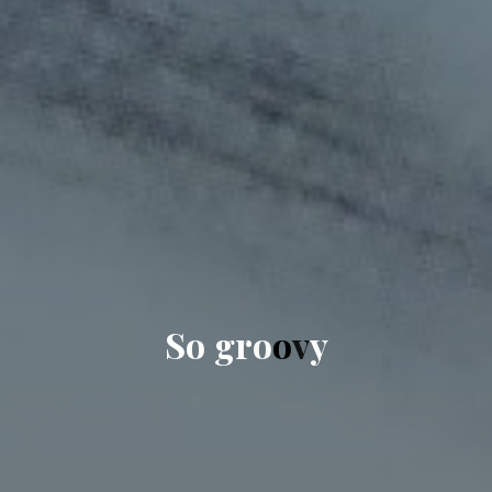
S
o
g
r
o
o
v
y