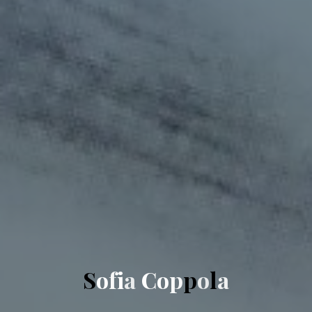
S
o
f
i
a
C
o
p
p
o
l
a