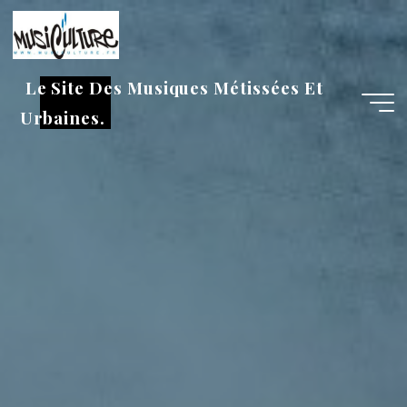
Aller
au
contenu
Le Site Des Musiques Métissées Et
Urbaines.