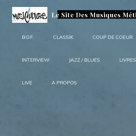
Aller
au
Le Site Des Musiques Mét
contenu
B.O.F.
CLASSIK
COUP DE COEUR
INTERVIEW
JAZZ / BLUES
LIVRES
LIVE
A PROPOS