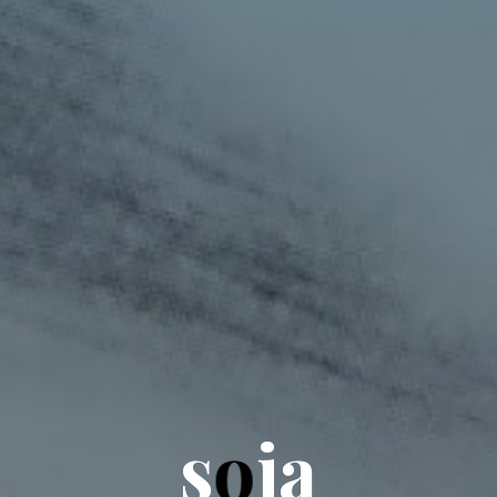
s
o
j
a