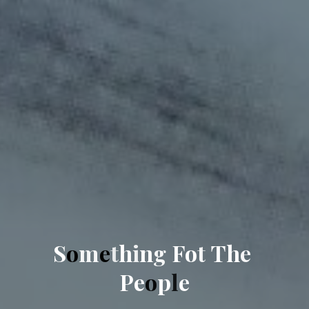
S
o
m
e
t
h
i
n
g
F
o
t
T
h
e
P
e
o
p
l
e