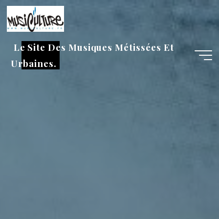
Aller
au
contenu
Le Site Des Musiques Métissées Et
Urbaines.