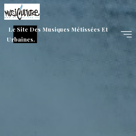
Aller
au
contenu
Le Site Des Musiques Métissées Et
Urbaines.