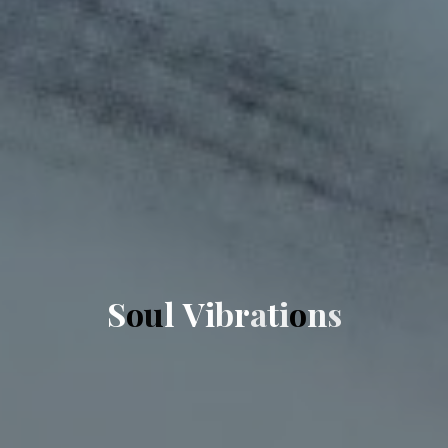
S
o
u
l
V
i
b
r
a
t
i
o
n
s