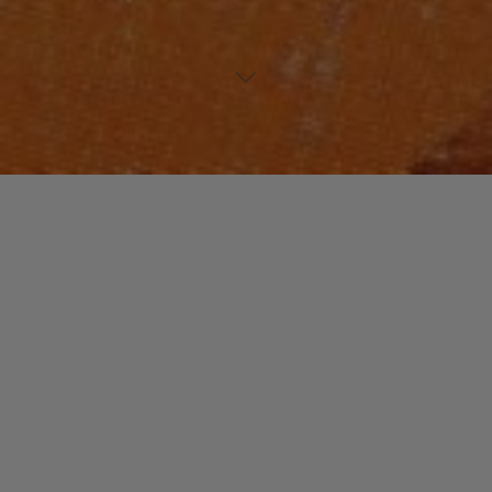
NOUVEAUTES MUSIQUE
NOUVEAUX TALENTS
Laisser un commentaire
Dyna B
christophe
12 septembre 2015
A 23 ans, cette franco-haïtienne est déjà très
majestueuse et bouleversante. La soul lui colle à la
peau et elle a bel et bien le …
"Dyna