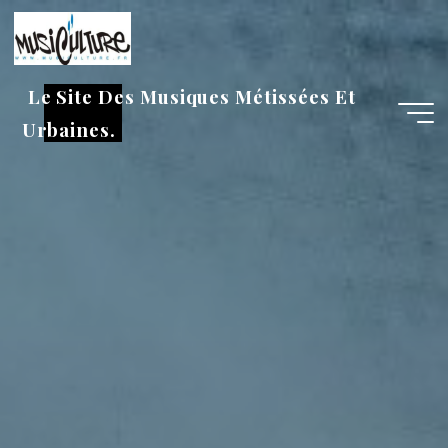
Aller
au
contenu
Le Site Des Musiques Métissées Et
Urbaines.