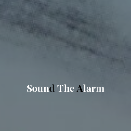
S
o
u
n
d
T
h
e
A
l
a
r
m