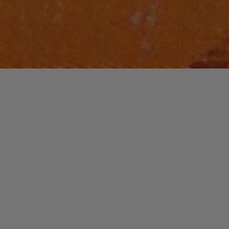
NOUVEAUTES MUSIQUE
Laisser un commentaire
BOOKER T : L’architecte
christophe
27 août 2013
Booker T.Jones est l’un des architecte de la soul à
Memphis dans les 60’s. Comme leader de la
formation « Booker T. & the MG’s », il …
"BOOKER
Read more
T
: